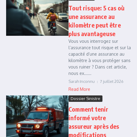
Tout risque: 5 cas où
une assurance au
kilomètre peut être
plus avantageuse
Vous vous interrogez sur
l’assurance tout risque et sur la
capacité d’une assurance au
kilomètre à vous protéger sans
vous ruiner ? Dans cet article,
nous ex......
Sarah Inconnu
7 juillet 2026
Read More
Dossier Sinistre
Comment tenir
informé votre
assureur après des
modifications