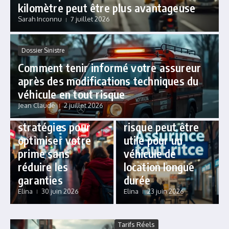
kilomètre peut être plus avantageuse
Sarah Inconnu
7 juillet 2026
Dossier Sinistre
Comment tenir informé votre assureur
après des modifications techniques du
Tarifs Réels
Contrats Personnalisés
véhicule en tout risque
Tout risque et
Pourquoi
Jean Claude
2 juillet 2026
franchise:
l’assurance tout
stratégies pour
risque peut être
optimiser votre
utile pour un
prime sans
véhicule de
réduire les
location longue
garanties
durée
Elina
30 juin 2026
Elina
23 juin 2026
Tarifs Réels