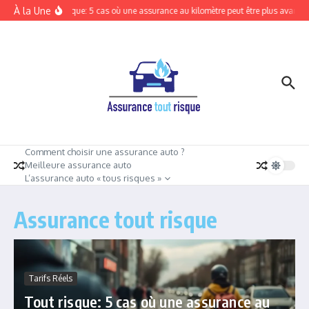
Aller au contenu
À la Une
Tout risque: 5 cas où une assurance au kilomètre peut être plus avantag
Comment choisir une assurance auto ?
Meilleure assurance auto
L’assurance auto « tous risques »
Assurance tout risque
Tarifs Réels
Tout risque: 5 cas où une assurance au