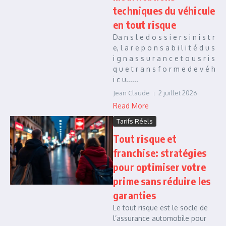
techniques du véhicule
en tout risque
Da n s l e d o s s i e r s i n i s t r
e, l a r e p o n s a b i l i t é d u s
i g n a s s u r a n c e t o u s r i s
q u e t r a n s f o r m e d e v é h
i c u......
Jean Claude
2 juillet 2026
Read More
Tarifs Réels
Tout risque et
franchise: stratégies
pour optimiser votre
prime sans réduire les
garanties
Le tout risque est le socle de
l’assurance automobile pour