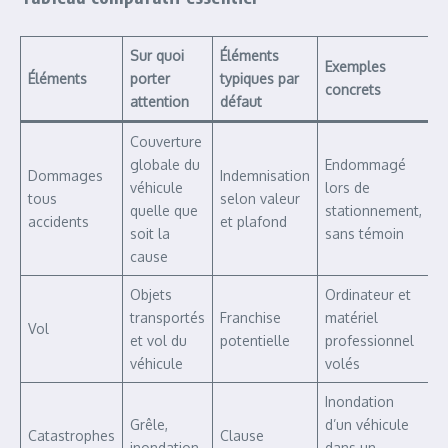
Sur quoi
Éléments
Exemples
Éléments
porter
typiques par
concrets
attention
défaut
Couverture
globale du
Endommagé
Dommages
Indemnisation
véhicule
lors de
tous
selon valeur
quelle que
stationnement,
accidents
et plafond
soit la
sans témoin
cause
Objets
Ordinateur et
transportés
Franchise
matériel
Vol
et vol du
potentielle
professionnel
véhicule
volés
Inondation
Grêle,
d’un véhicule
Catastrophes
Clause
inondation,
dans un