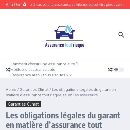
Aller au contenu
À la Une
Tout risque: 5 cas où une assurance au kilomètre peut être plus avantageus
Comment choisir une assurance auto ?
Meilleure assurance auto
L’assurance auto « tous risques »
Home
/
Garanties Climat
/
Les obligations légales du garant en
matière d’assurance tout risque selon les assureurs
Garanties Climat
Les obligations légales du garant
en matière d’assurance tout