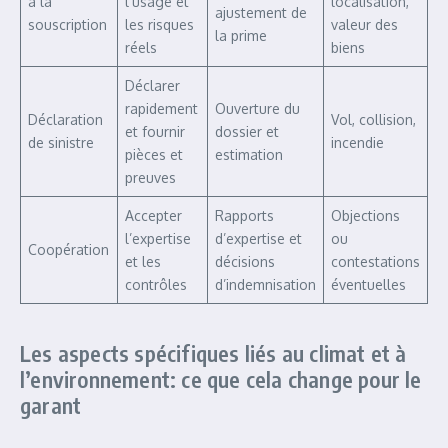
à la
l’usage et
localisation,
ajustement de
souscription
les risques
valeur des
la prime
réels
biens
Déclarer
rapidement
Ouverture du
Déclaration
Vol, collision,
et fournir
dossier et
de sinistre
incendie
pièces et
estimation
preuves
Accepter
Rapports
Objections
l’expertise
d’expertise et
ou
Coopération
et les
décisions
contestations
contrôles
d’indemnisation
éventuelles
Les aspects spécifiques liés au climat et à
l’environnement: ce que cela change pour le
garant