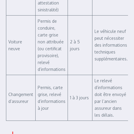
attestation
sinistralité)
Permis de
conduire,
Le véhicule neuf
carte grise
peut nécessiter
Voiture
non attribuée
2 à 5
des informations
neuve
(ou certificat
jours
techniques
provisoire),
supplémentaires.
relevé
d’informations
Le relevé
Permis, carte
d’informations
Changement
grise, relevé
doit être envoyé
1 à 3 jours
d’assureur
d’informations
par l’ancien
à jour
assureur dans
les délais.