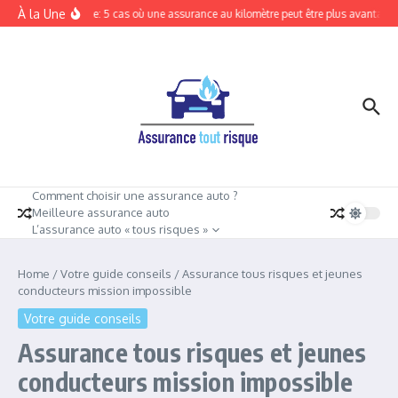
Aller au contenu
À la Une
Tout risque: 5 cas où une assurance au kilomètre peut être plus avantageus
Comment choisir une assurance auto ?
Meilleure assurance auto
L’assurance auto « tous risques »
Home
/
Votre guide conseils
/
Assurance tous risques et jeunes
conducteurs mission impossible
Votre guide conseils
Assurance tous risques et jeunes
conducteurs mission impossible