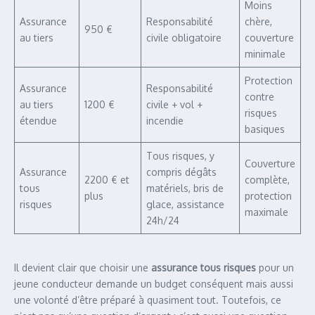
Moins
Assurance
Responsabilité
chère,
950 €
au tiers
civile obligatoire
couverture
minimale
Protection
Assurance
Responsabilité
contre
au tiers
1200 €
civile + vol +
risques
étendue
incendie
basiques
Tous risques, y
Couverture
Assurance
compris dégâts
2200 € et
complète,
tous
matériels, bris de
plus
protection
risques
glace, assistance
maximale
24h/24
Il devient clair que choisir une
assurance tous risques
pour un
jeune conducteur demande un budget conséquent mais aussi
une volonté d’être préparé à quasiment tout. Toutefois, ce