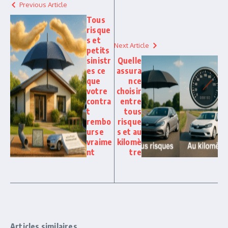
Previous Article
Tous
risque
s et
Next Article
petits
sinistr
Quelle
es ce
assura
que
nce
votre
choisir
contra
entre
t
tous
rembo
risque
urse
s et au
vraime
kilomè
nt
tre
Articles similaires