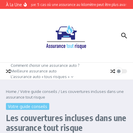
Aller au contenu
À la Une
Tout risque: 5 cas où une assurance au kilomètre peut être plus avantage
Comment choisir une assurance auto ?
Meilleure assurance auto
L’assurance auto « tous risques »
Home
/
Votre guide conseils
/
Les couvertures incluses dans une
assurance tout risque
Votre guide conseils
Les couvertures incluses dans une
assurance tout risque