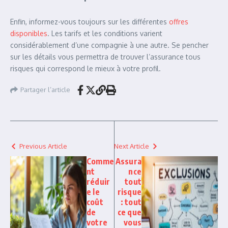
Enfin, informez-vous toujours sur les différentes
offres
disponibles
. Les tarifs et les conditions varient
considérablement d’une compagnie à une autre. Se pencher
sur les détails vous permettra de trouver l’assurance tous
risques qui correspond le mieux à votre profil.
Partager l’article
Previous Article
Next Article
Comme
Assura
nt
nce
réduir
tout
e le
risque
coût
: tout
de
ce que
votre
vous