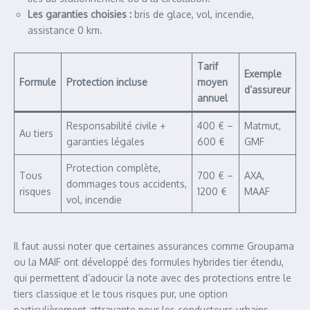
Les garanties choisies :
bris de glace, vol, incendie,
assistance 0 km.
Tarif
Exemple
Formule
Protection incluse
moyen
d’assureur
annuel
Responsabilité civile +
400 € –
Matmut,
Au tiers
garanties légales
600 €
GMF
Protection complète,
Tous
700 € –
AXA,
dommages tous accidents,
risques
1200 €
MAAF
vol, incendie
Il faut aussi noter que certaines assurances comme Groupama
ou la MAIF ont développé des formules hybrides tier étendu,
qui permettent d’adoucir la note avec des protections entre le
tiers classique et le tous risques pur, une option
particulièrement attrayante pour les conducteurs urbains