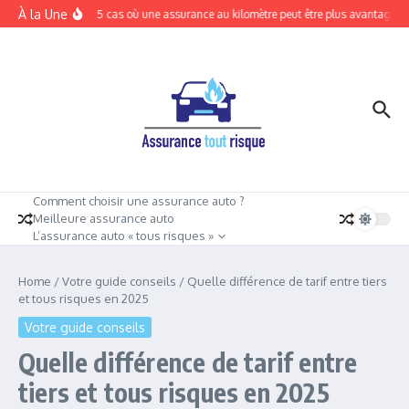
Aller au contenu
À la Une
Tout risque: 5 cas où une assurance au kilomètre peut être plus avantageuse
Comment choisir une assurance auto ?
Meilleure assurance auto
L’assurance auto « tous risques »
Home
/
Votre guide conseils
/
Quelle différence de tarif entre tiers
et tous risques en 2025
Votre guide conseils
Quelle différence de tarif entre
tiers et tous risques en 2025