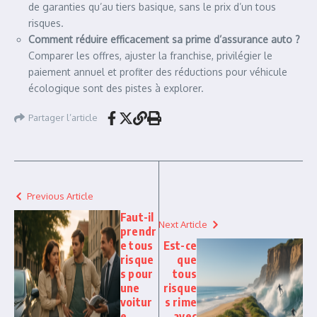
de garanties qu’au tiers basique, sans le prix d’un tous
risques.
Comment réduire efficacement sa prime d’assurance auto ?
Comparer les offres, ajuster la franchise, privilégier le
paiement annuel et profiter des réductions pour véhicule
écologique sont des pistes à explorer.
Partager l’article
Previous Article
Faut-il
Next Article
prendr
e tous
Est-ce
risque
que
s pour
tous
une
risque
voitur
s rime
e
avec