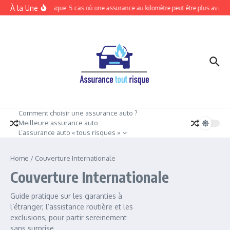
Aller au contenu
À la Une
Tout risque: 5 cas où une assurance au kilomètre peut être plus avant
Comment choisir une assurance auto ?
Meilleure assurance auto
L’assurance auto « tous risques »
Home
/
Couverture Internationale
Couverture Internationale
Guide pratique sur les garanties à
l’étranger, l’assistance routière et les
exclusions, pour partir sereinement
sans surprise.