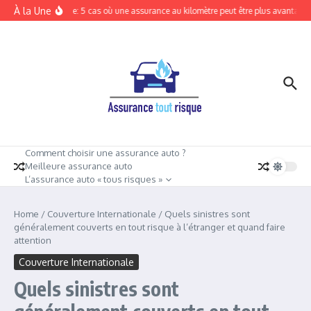
Aller au contenu
À la Une
Tout risque: 5 cas où une assurance au kilomètre peut être plus avantageus
Comment choisir une assurance auto ?
Meilleure assurance auto
L’assurance auto « tous risques »
Home
/
Couverture Internationale
/
Quels sinistres sont
généralement couverts en tout risque à l’étranger et quand faire
attention
Couverture Internationale
Quels sinistres sont