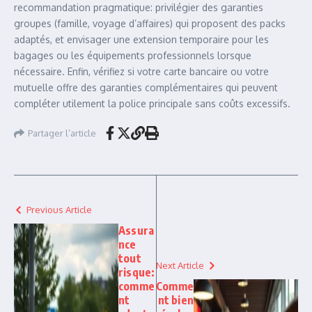
recommandation pragmatique: privilégier des garanties
groupes (famille, voyage d’affaires) qui proposent des packs
adaptés, et envisager une extension temporaire pour les
bagages ou les équipements professionnels lorsque
nécessaire. Enfin, vérifiez si votre carte bancaire ou votre
mutuelle offre des garanties complémentaires qui peuvent
compléter utilement la police principale sans coûts excessifs.
Partager l’article
Previous Article
Assura
nce
tout
Next Article
risque:
comme
Comme
nt
nt bien