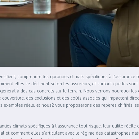
tensifient, comprendre les garanties climats spécifiques à l’assurance 
mment elles se déclinent selon les assureurs, et surtout quelles sont l
énéral à des cas concrets sur le terrain. Nous verrons pourquoi les g
couverture, des exclusions et des coûts associés qui impactent direct
 des exemples réels, et nous2 vous proposerons des repères chiffrés is
ties climats spécifiques à l’assurance tout risque, leur utilité réelle
gal et comment elles s’articulent avec le régime des catastrophes nat