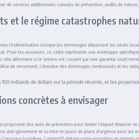
gner de services additionnels: conseils de prévention, audits de toitur
ats et le régime catastrophes natu
ganise l’indemnisation lorsque les dommages dépassent les seuils loca
. Pour les assureurs, ce cadre représente une enveloppe spécifique e
e: elle détermine si le sinistre est couvert par une garantie court-te
le délai de versement, l’étendue des dommages remboursés et les obli
 100 milliards de dollars sur la période récente, et les projec
tions concrètes à envisager
s proposent des axes de prévention pour limiter l’impact financier et
ions anti-glissement et la mise en place de plans d’urgence pour les e
 l’assureur lui-même. L’objectif? réduire votre exposition et obtenir, 