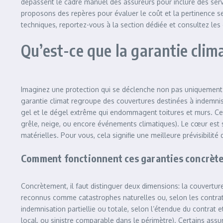
dépassent le cadre manuel des assureurs pour inclure des servic
proposons des repères pour évaluer le coût et la pertinence se
techniques, reportez-vous à la section dédiée et consultez les 
Qu’est-ce que la garantie clim
Imaginez une protection qui se déclenche non pas uniquement ap
garantie climat regroupe des couvertures destinées à indemnis
gel et le dégel extrême qui endommagent toitures et murs. Ce
grêle, neige, ou encore événements climatiques). Le cœur est
matérielles. Pour vous, cela signifie une meilleure prévisibilité
Comment fonctionnent ces garanties concrèt
Concrètement, il faut distinguer deux dimensions: la couvertu
reconnus comme catastrophes naturelles ou, selon les contrats, 
indemnisation partiellie ou totale, selon l’étendue du contrat 
local, ou sinistre comparable dans le périmètre). Certains assur