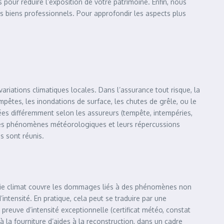
 pour réduire l’exposition de votre patrimoine. Enfin, nous
os biens professionnels. Pour approfondir les aspects plus
riations climatiques locales. Dans l’assurance tout risque, la
êtes, les inondations de surface, les chutes de grêle, ou le
es différemment selon les assureurs (tempête, intempéries,
 des phénomènes météorologiques et leurs répercussions
es sont réunis.
rantie climat couvre les dommages liés à des phénomènes non
ntensité. En pratique, cela peut se traduire par une
preuve d’intensité exceptionnelle (certificat météo, constat
à la fourniture d’aides à la reconstruction, dans un cadre