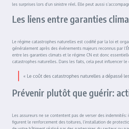
les surprises lors d’un sinistre réel. Elle peut aussi s’accompa
Les liens entre garanties clim
Le régime catastrophes naturelles est codifié par la loi et or
généralement après des événements majeurs reconnus par l’État
entre les garanties climats et le régime CN est donc essentiell
catastrophes naturelles. Dans les faits, cela peut influencer 
« Le coût des catastrophes naturelles a dépassé les
Prévenir plutôt que guérir: ac
Les assureurs ne se contentent pas de verser des indemnités: il
figurent le renforcement des toitures, l’installation de protect
de votre bâtiment réalisé par des partenaires du secteur ou par