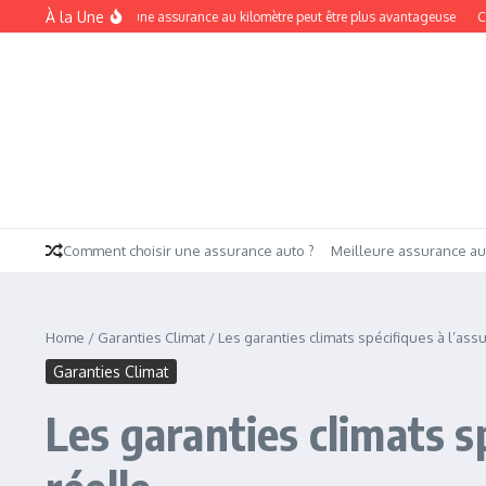
Aller au contenu
À la Une
isque: 5 cas où une assurance au kilomètre peut être plus avantageuse
Comment 
Comment choisir une assurance auto ?
Meilleure assurance au
Home
/
Garanties Climat
/
Les garanties climats spécifiques à l’assur
Garanties Climat
Les garanties climats sp