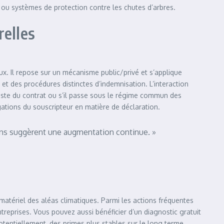
e, ou systèmes de protection contre les chutes d’arbres.
relles
ux. Il repose sur un mécanisme public/privé et s’applique
t des procédures distinctes d’indemnisation. L’interaction
rmiste du contrat ou s’il passe sous le régime commun des
gations du souscripteur en matière de déclaration.
tions suggèrent une augmentation continue. »
 matériel des aléas climatiques. Parmi les actions fréquentes
ntreprises. Vous pouvez aussi bénéficier d’un diagnostic gratuit
potentiellement, des primes plus stables sur le long terme.