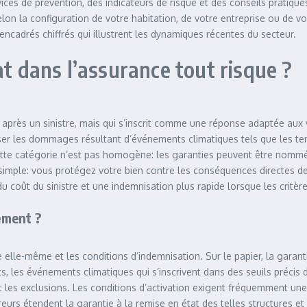
es de prévention, des indicateurs de risque et des conseils pratiques
lon la configuration de votre habitation, de votre entreprise ou de v
encadrés chiffrés qui illustrent les dynamiques récentes du secteur.
at dans l’assurance tout risque ?
rès un sinistre, mais qui s’inscrit comme une réponse adaptée aux va
er les dommages résultant d’événements climatiques tels que les temp
tte catégorie n’est pas homogène: les garanties peuvent être nommé
 simple: vous protégez votre bien contre les conséquences directes
 du coût du sinistre et une indemnisation plus rapide lorsque les critèr
ement ?
re elle-même et les conditions d’indemnisation. Sur le papier, la ga
les événements climatiques qui s’inscrivent dans des seuils précis d’i
et les exclusions. Les conditions d’activation exigent fréquemment une 
eurs étendent la garantie à la remise en état des telles structures et 