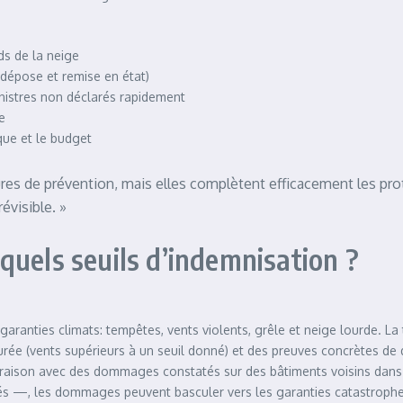
ds de la neige
 dépose et remise en état)
 sinistres non déclarés rapidement
e
sque et le budget
ures de prévention, mais elles complètent efficacement les p
évisible. »
quels seuils d’indemnisation ?
ranties climats: tempêtes, vents violents, grêle et neige lourde. La
surée (vents supérieurs à un seuil donné) et des preuves concrètes 
raison avec des dommages constatés sur des bâtiments voisins dans
és —, les dommages peuvent basculer vers les garanties catastrophes n